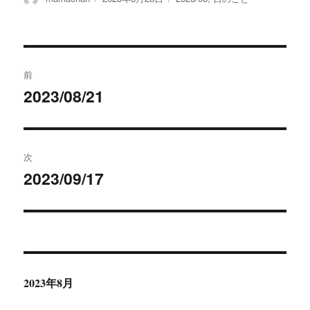
稿
稿
テ
者
日:
ゴ
リ
ー
投
前
稿
2023/08/21
前
の
ナ
投
ビ
稿:
次
ゲ
2023/09/17
次
の
ー
投
シ
稿:
ョ
2023年8月
ン