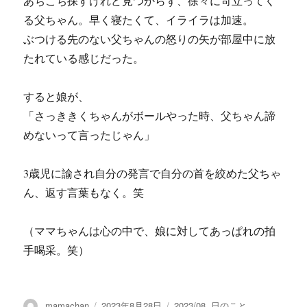
あちこち探すけれど見つからず、徐々に苛立ってく
る父ちゃん。早く寝たくて、イライラは加速。
ぶつける先のない父ちゃんの怒りの矢が部屋中に放
たれている感じだった。
すると娘が、
「さっききくちゃんがボールやった時、父ちゃん諦
めないって言ったじゃん」
3歳児に諭され自分の発言で自分の首を絞めた父ちゃ
ん、返す言葉もなく。笑
（ママちゃんは心の中で、娘に対してあっぱれの拍
手喝采。笑）
投
投
カ
mamachan
2023年8月28日
2023/08
,
日のこと