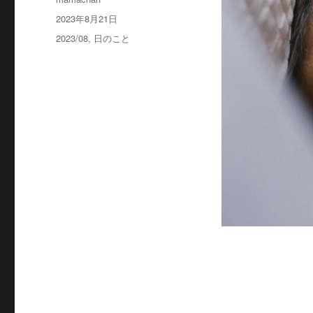
稿
投
2023年8月21日
者
稿
カ
2023/08
,
日のこと
日:
テ
ゴ
リ
ー