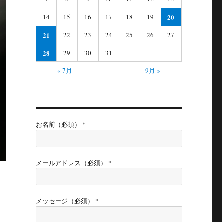
14
15
16
17
18
19
20
21
22
23
24
25
26
27
28
29
30
31
« 7月
9月 »
お名前（必須） *
メールアドレス（必須） *
メッセージ（必須） *