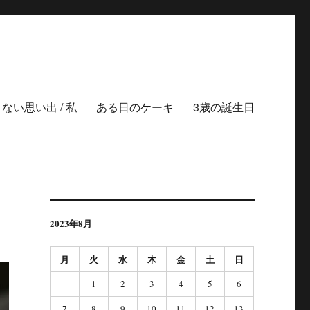
ない思い出 / 私
ある日のケーキ
3歳の誕生日
2023年8月
月
火
水
木
金
土
日
1
2
3
4
5
6
7
8
9
10
11
12
13