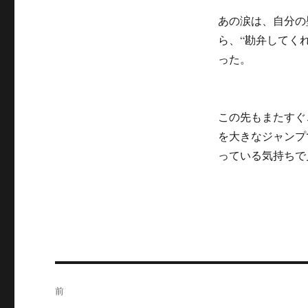
あの涙は、自分の
ら、“勘弁してくれ
った。
この先もまたすぐ
を大きなジャンプ
っている気持ちで
投
前
稿