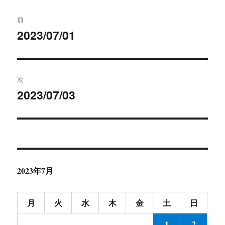
ー
投
前
稿
2023/07/01
前
の
ナ
投
ビ
稿:
次
ゲ
2023/07/03
次
の
ー
投
シ
稿:
ョ
2023年7月
ン
月
火
水
木
金
土
日
1
2