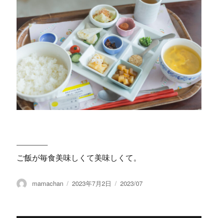
————
ご飯が毎食美味しくて美味しくて。
投
投
カ
mamachan
2023年7月2日
2023/07
稿
稿
テ
者
日:
ゴ
リ